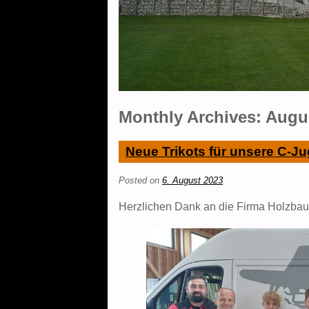
Monthly Archives:
Augu
Neue Trikots für unsere C-J
Posted on
6. August 2023
Herzlichen Dank an die Firma Holzbau