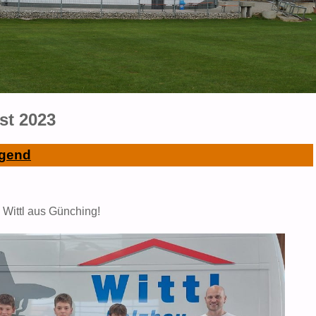
st 2023
ugend
 Wittl aus Günching!